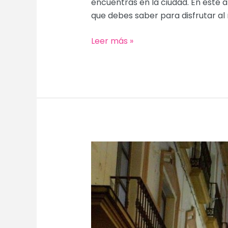
encuentras en la ciudad. En este a
que debes saber para disfrutar al 
Guía
Leer más »
Completa
para
Visitar
la
Catedral
de
Sevilla:
Historia,
Secretos
y
Curiosidades